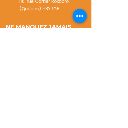
116, rue Cartier Roxboro
(Québec) H8Y 1G8
NE MANQUEZ JAMAIS
UNE MISE À JOUR
Obtenez des informations exclusives
sur les programmes du PCP, les
événements à venir et d'autres
nouvelles importantes.
S&#39;abonner
©2025 par Projet Communautaire de Pierrefonds.
Conception Web par
LxP Digital
.