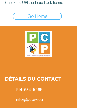
Check the URL, or head back home.
Go Home
DÉTAILS DU CONTACT
514-684-5995
info@pcpwi.ca